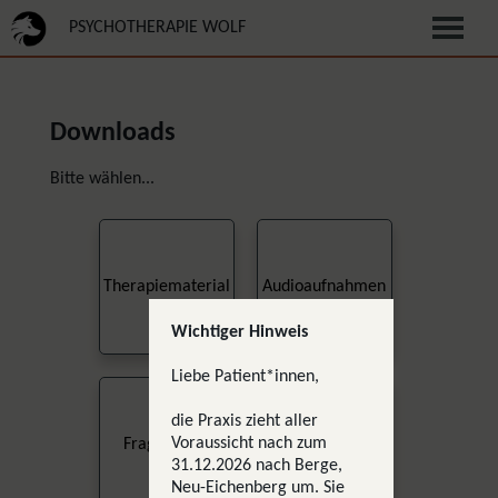
PSYCHOTHERAPIE WOLF
Downloads
Bitte wählen...
Therapiematerial
Audioaufnahmen
Wichtiger Hinweis
Liebe Patient*innen,
die Praxis zieht aller
Dokumente
Voraussicht nach zum
Fragebögen
und Verträge
31.12.2026 nach Berge,
Neu-Eichenberg um. Sie