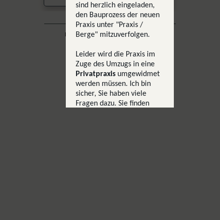
sind herzlich eingeladen,
den Bauprozess der neuen
Praxis unter "Praxis /
Berge" mitzuverfolgen.
Datenschutzerklärung
Impressum
Barrierefreiheit
Leider wird die Praxis im
Zuge des Umzugs in eine
Privatpraxis
umgewidmet
werden müssen. Ich bin
sicher, Sie haben viele
Fragen dazu. Sie finden
unter "Praxis /
Praxisumzug" weitere
Informationen und alle
Antworten auf Ihre Fragen.
Bitte nehmen Sie gerne
Kontakt zu mir auf, sollte
etwas unbeantwortet
bleiben.
Mit freundlichen Grüßen,
Andreas Wolf