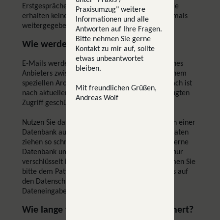
Erstgespräche zu vereinbaren oder ähnliches. Sie
Praxisumzug" weitere
erhalten keine Werbung. Die Daten werden niemals
Informationen und alle
weitergegeben.
Antworten auf Ihre Fragen.
Bitte nehmen Sie gerne
Wie werden die Daten gespeichert?
Kontakt zu mir auf, sollte
etwas unbeantwortet
E-Mails werden zuerst auf dem Webserver meines
bleiben.
Anbieters zwischengespeichert, und dort von einem
speziellen Archivtool auch archiviert. Das Postfach ist
Mit freundlichen Grüßen,
nach aktuellem Stand der Technik gegen unbefugten
Andreas Wolf
Zugriff geschützt.
Nutzen Sie das Patientenportal, werden Daten in einer
Datenbank auf dem Server abgelegt. Sensible Daten
ziehen so schnell wie möglich auf eine praxisinterne
Datenbank um. Alle persönlichen Daten liegen nur
verschlüsselt in der Datenbank. Details entnehmen Sie
bitte dem Patientenportal, dort werden Sie stets auf
den Datenschutz hingewiesen und zu jeder
Dateneingabe oder Option beraten.
Wie lange werden die Daten gespeichert?