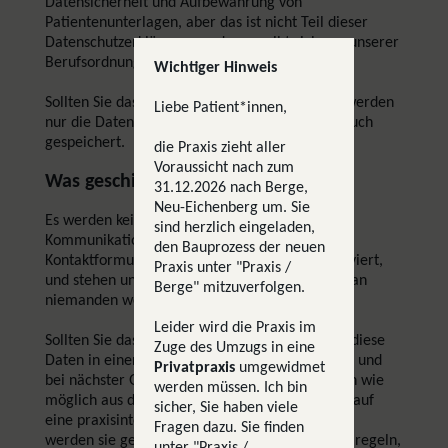
Datensicherheit und Aufbewahrung von
Patientenunterlagen, aber das ist nicht Teil dieser
Datenschutzerklärung, sondern ergibt sich aus unserer
Berufsordnung.
Wichtiger Hinweis
Sollten Sie das Patientenportal nutzen wollen, werden
Liebe Patient*innen,
nur die Daten die Sie freiwillig eingeben dort auch
gespeichert.
die Praxis zieht aller
Voraussicht nach zum
Was geschieht mit den Daten?
31.12.2026 nach Berge,
Neu-Eichenberg um. Sie
Es werden keine Daten erhoben. Für digitale
sind herzlich eingeladen,
Kommunikation (z.B. über E-Mail oder
den Bauprozess der neuen
Kontaktformular) gilt: Ihre Daten werden archiviert,
Praxis unter "Praxis /
und stehen unter Schweigepflicht, werden also an
Berge" mitzuverfolgen.
niemanden weitergegeben.
Leider wird die Praxis im
Sollten Sie das Patientenportal nutzen, werden diese
Zuge des Umzugs in eine
Daten in einer Datenbank zwischengespeichert, und
Privatpraxis
umgewidmet
bei nächster Gelegenheit werden so viele Daten wie
werden müssen. Ich bin
möglich aus der Serverdatenbank gelöscht und auf
sicher, Sie haben viele
eine praxisinterne Datenbank übertragen. Dort
Fragen dazu. Sie finden
werden sie genutzt, um den Therapieverlauf zu regeln,
unter "Praxis /