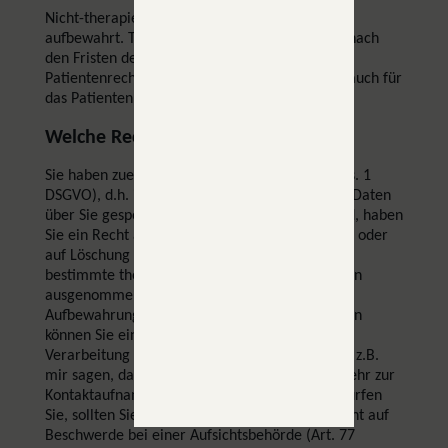
Nicht-therapierelevante Daten werden 2 Jahre
aufbewahrt. Therapierelevante Daten werden nach
den Fristen der Berufsordnung und des
Patientenrechtegesetzes aufbewahrt. Dies gilt auch für
das Patientenportal.
Welche Rechte haben Sie?
Sie haben zuerst ein Auskunftsrecht (Art. 15 Abs. 1
DSGVO), d.h. ich muss Sie informieren, welche Daten
über Sie gespeichert sind. Falls diese falsch sind, haben
Sie ein Recht auf Berichtigung (Art. 16 DSGVO), oder
auf Löschung (Art. 17 DSGVO). Aber Vorsicht,
bestimmte therapiebezogene Daten sind hiervon
ausgenommen, da die Berufsordnung hier eine
Aufbewahrung vorschreibt. In bestimmten Fällen
können Sie ein Recht auf Einschränkung der
Verarbeitung (Art. 18 DSGVO) geltend machen, z.B.
mir sagen, dass ich Ihre E-Mailadresse nicht mehr zur
Kontaktaufname verwenden darf. Schließlich dürfen
Sie, sollten Sie unzufrieden sein, von Ihrem Recht auf
Beschwerde bei einer Aufsichtsbehörde (Art. 77